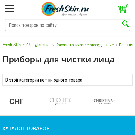
>
>
>
Fresh Skin
Оборудование
Косметологическое оборудование
Портатив
Приборы для чистки лица
M
N
O
P
Q
S
T
V
W
В этой категории нет ни одного товара.
КАТАЛОГ ТОВАРОВ