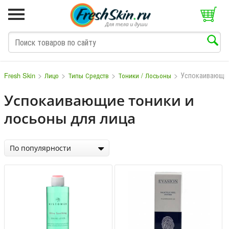
>
>
>
>
Успокаивающи
Fresh Skin
Лицо
Типы Средств
Тоники / Лосьоны
Успокаивающие тоники и
лосьоны для лица
M
N
O
P
Q
S
T
V
W
По популярности