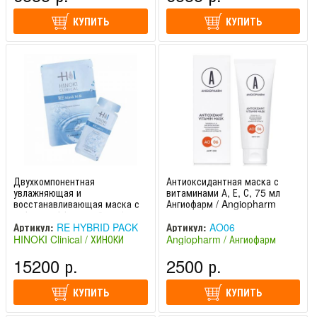
КУПИТЬ
КУПИТЬ
Двухкомпонентная
Антиоксидантная маска с
увлажняющая и
витаминами А, Е, С, 75 мл
восстанавливающая маска с
Ангиофарм / Angiopharm
лифтинг-эффектом 8 шт /
HINOKI Clinical
Артикул:
RE HYBRID PACK
Артикул:
AO06
HINOKI Clinical / ХИНОКИ
Angiopharm / Ангиофарм
Клиникал (Япония)
(Россия)
15200 р.
2500 р.
КУПИТЬ
КУПИТЬ