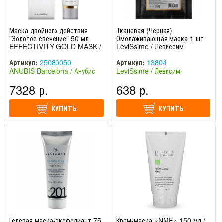
Маска двойного действия
Тканевая (Черная)
"Золотое свечение" 50 мл
Омолаживающая маска 1 шт
EFFECTIVITY GOLD MASK /
LeviSsime / Левиссим
ANUBIS Barcelona
Артикул:
25080050
Артикул:
13804
ANUBIS Barcelona / Анубис
LeviSsime / Левисим
Барселона (Испания)
(Испания)
7328 р.
638 р.
КУПИТЬ
КУПИТЬ
Гелевая маска-эксфолиант 75
Крем-маска «NMF» 150 мл /