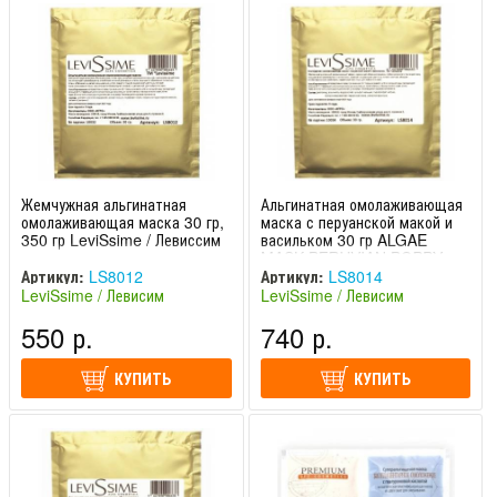
Жемчужная альгинатная
Альгинатная омолаживающая
омолаживающая маска 30 гр,
маска с перуанской макой и
350 гр LeviSsime / Левиссим
васильком 30 гр ALGAE
MASK PERUVIAN POPPY
AND CORNFLOWER
Артикул:
LS8012
Артикул:
LS8014
LeviSsime / Левиссим
LeviSsime / Левисим
LeviSsime / Левисим
(Испания)
(Испания)
550 р.
740 р.
КУПИТЬ
КУПИТЬ