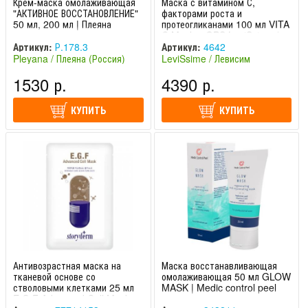
Крем-маска омолаживающая
Маска с витамином С,
"АКТИВНОЕ ВОССТАНОВЛЕНИЕ"
факторами роста и
50 мл, 200 мл | Плеяна
протеогликанами 100 мл VITA
C Mask + GPS LeviSsime /
Левиссим
Артикул:
Р.178.3
Артикул:
4642
Pleyana / Плеяна (Россия)
LeviSsime / Левисим
(Испания)
1530 р.
4390 р.
КУПИТЬ
КУПИТЬ
Антивозрастная маска на
Маска восстанавливающая
тканевой основе со
омолаживающая 50 мл GLOW
стволовыми клетками 25 мл
MASK | Medic control peel
E.G.F Advanced Cell Mask