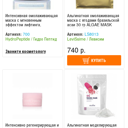
Интенсивная омолаживающая
Альгинатная омолаживающая
маска с мгновенным
маска с ягодами бразильской
эффектом лифтинга,
асаи 30 гр ALGAE MASK
уплотнения и выравнивания
WITH BERRIES OF
тона кожи 177,44 Miracle
BRAZILIAN ACAI LeviSsime /
Артикул:
700
Артикул:
LS8013
Mask HydroPeptide /
Левиссим
HydroPeptide / Гидро Пептид
LeviSsime / Левисим
ГидроПептид
(США)
(Испания)
740 р.
Звоните косметологу
КУПИТЬ
Интенсивно регенерирующая и
Альгинатная моделирующая