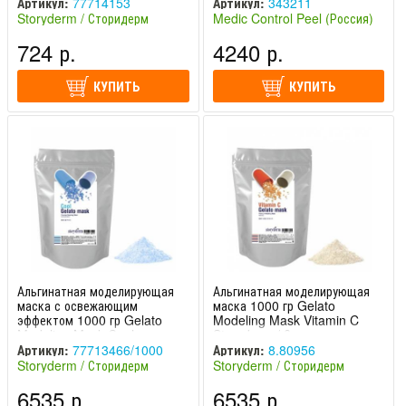
Storyderm / Сторидерм
Артикул:
77714153
Артикул:
343211
Storyderm / Сторидерм
Medic Control Peel (Россия)
(Южная Корея)
724 р.
4240 р.
КУПИТЬ
КУПИТЬ
Альгинатная моделирующая
Альгинатная моделирующая
маска с освежающим
маска 1000 гр Gelato
эффектом 1000 гр Gelato
Modeling Mask Vitamin C
Modeling Mask Cool
Storyderm / Сторидерм
Storyderm / Сторидерм
Артикул:
77713466/1000
Артикул:
8.80956
Storyderm / Сторидерм
Storyderm / Сторидерм
(Южная Корея)
(Южная Корея)
6535 р.
6535 р.