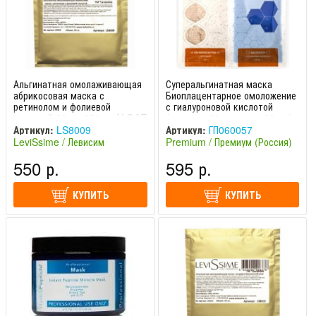
Альгинатная омолаживающая
Суперальгинатная маска
абрикосовая маска с
Биоплацентарное омоложение
ретинолом и фолиевой
с гиалуроновой кислотой
кислотой 30 гр, 350 гр ALGAE
(матрица 20 гр + гель 60 мл)
MASK RETINYL AND FOLIC
Jet Cosmetics Premium /
Артикул:
LS8009
Артикул:
ГП060057
ACID LeviSsime / Левиссим
Премиум
LeviSsime / Левисим
Premium / Премиум (Россия)
(Испания)
550 р.
595 р.
КУПИТЬ
КУПИТЬ