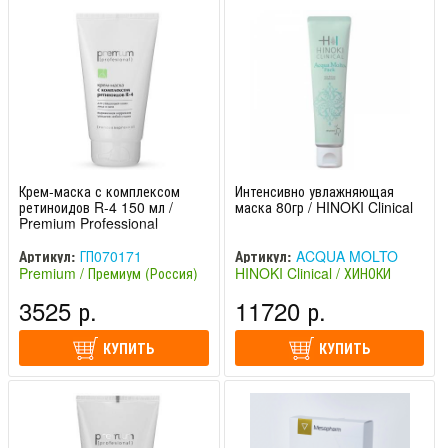
Крем-маска с комплексом
Интенсивно увлажняющая
ретиноидов R-4 150 мл /
маска 80гр / HINOKI Clinical
Premium Professional
Артикул:
ГП070171
Артикул:
ACQUA MOLTO
Premium / Премиум (Россия)
HINOKI Clinical / ХИНОКИ
PACK
Клиникал (Япония)
3525 р.
11720 р.
КУПИТЬ
КУПИТЬ