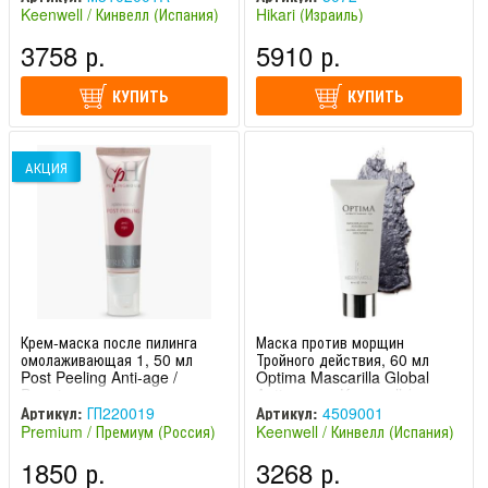
Keenwell / Кинвелл (Испания)
Hikari (Израиль)
3758 р.
5910 р.
КУПИТЬ
КУПИТЬ
АКЦИЯ
Крем-маска после пилинга
Маска против морщин
омолаживающая 1, 50 мл
Тройного действия, 60 мл
Post Peeling Anti-age /
Optima Mascarilla Global
Premium
Antiarrugas Keenwell /
Кинвелл
Артикул:
ГП220019
Артикул:
4509001
Premium / Премиум (Россия)
Keenwell / Кинвелл (Испания)
1850 р.
3268 р.