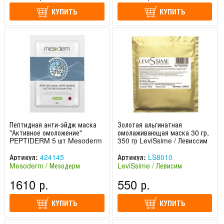
КУПИТЬ
КУПИТЬ
Пептидная анти-эйдж маска
Золотая альгинатная
"Активное омоложение"
омолаживающая маска 30 гр,
PEPTIDERM 5 шт Mesoderm
350 гр LeviSsime / Левиссим
/ Мезодерм
Артикул:
424145
Артикул:
LS8010
Mesoderm / Мезодерм
LeviSsime / Левисим
(Испания)
(Испания)
1610 р.
550 р.
КУПИТЬ
КУПИТЬ