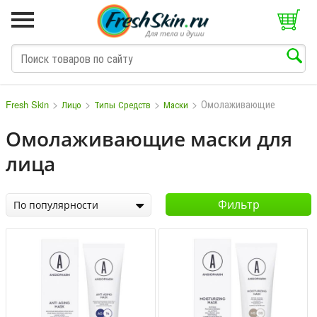
>
>
>
>
Омолаживающие
Fresh Skin
Лицо
Типы Средств
Маски
Омолаживающие маски для
лица
M
N
O
P
Q
S
T
V
W
Фильтр
По популярности