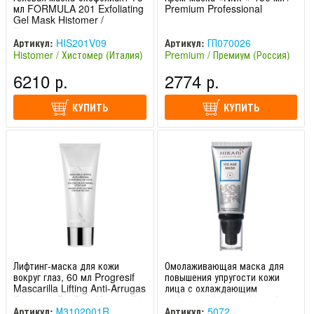
мл FORMULA 201 Exfoliating
Premium Professional
Gel Mask Histomer /
Хистомер
Артикул:
HIS201V09
Артикул:
ГП070026
Histomer / Хистомер (Италия)
Premium / Премиум (Россия)
6210 р.
2774 р.
КУПИТЬ
КУПИТЬ
Лифтинг-маска для кожи
Омолаживающая маска для
вокруг глаз, 60 мл Progresif
повышения упругости кожи
Mascarilla Lifting Anti-Arrugas
лица с охлаждающим
Contorno De Ojos Keenwell /
эффектом 50 мл, 100 мл Ice
Кинвелл
Age Mask Hikari / Хикари
Артикул:
М3102001R
Артикул:
5072