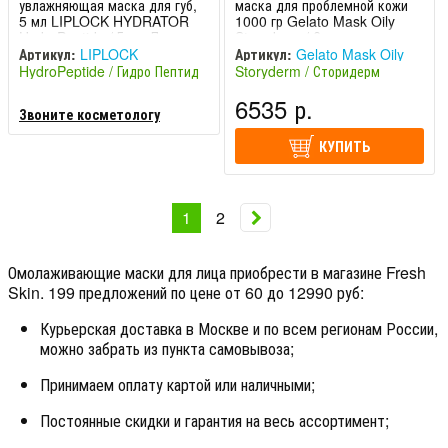
увлажняющая маска для губ,
маска для проблемной кожи
5 мл LIPLOCK HYDRATOR
1000 гр Gelato Mask Oily
HydroPeptide / ГидроПептид
Storyderm / Сторидерм
Артикул:
LIPLOCK
Артикул:
Gelato Mask Oily
HydroPeptide / Гидро Пептид
Storyderm / Сторидерм
(США)
(Южная Корея)
6535 р.
Звоните косметологу
КУПИТЬ
1
2
Омолаживающие маски для лица приобрести в магазине Fresh
Skin. 199 предложений по цене от 60 до 12990 руб:
Курьерская доставка в Москве и по всем регионам России,
можно забрать из пункта самовывоза;
Принимаем оплату картой или наличными;
Постоянные скидки и гарантия на весь ассортимент;